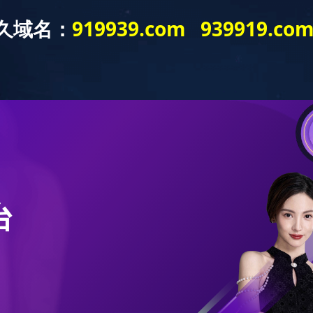
新闻中心
爱游戏官方网页版
地产、BT
名匠档