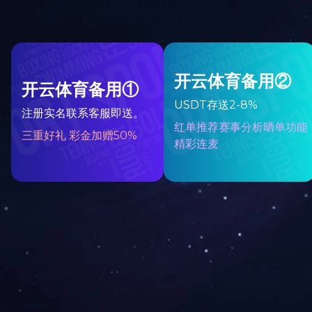
爱游戏(中国)
Contact us
福建爱游戏(中国)集团
公司地址：厦门市思明区仙岳路248号